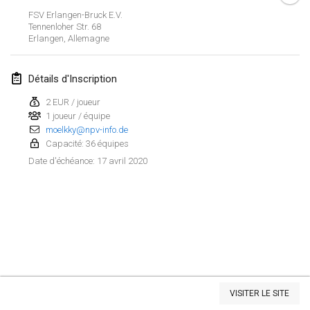
19 janv. 2020
|
France
FSV Erlangen-Bruck E.V.
Tennenloher Str. 68
Tournoi d'Hiver
Erlangen
,
Allemagne
25 janv. 2020
|
France
Détails d'Inscription
Tournoi de Mölkky - Lesfous Dubâtonvaigeois
25 janv. 2020
|
France
2 EUR / joueur
1 joueur / équipe
moelkky@npv-info.de
février 2020
Capacité: 36 équipes
17 avril 2020
Date d'échéance
:
Open de l'Ourse
1 févr. 2020
|
Belgique
Möl'Krêpes
1 févr. 2020
|
France
Liekki Cup
Afficher la liste
1 févr. 2020
|
Finlande
VISITER LE SITE
Montrant
166
tournois
Maintenu par
Mölkk Your World