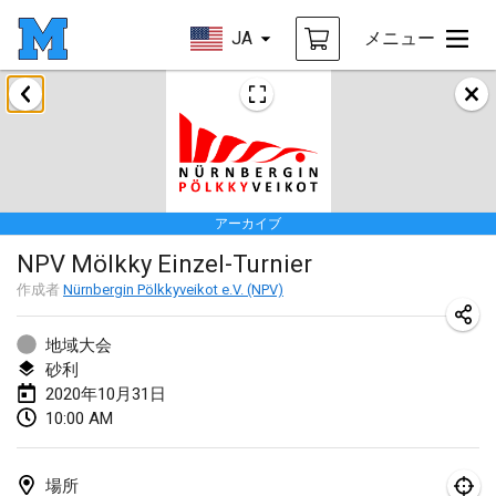
JA
メニュー
2020年1月
New Year's Throw Mölkky
2020年1月1日
|
チェコ
アーカイブ
Tournoi Mixte ASPTTOM
NPV Mölkky Einzel-Turnier
2020年1月11日
|
フランス
作成者
Nürnbergin Pölkkyveikot e.V. (NPV)
Morukku tama League
2020年1月12日
|
日本
地域大会
砂利
Ystävyysturnaus
2020年10月31日
10:00 AM
2020年1月18日
|
フィンランド
Individuel du Garo
場所