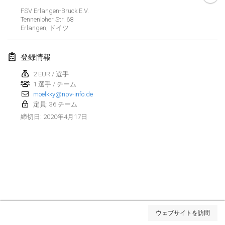
2020年1月19日
|
フランス
FSV Erlangen-Bruck E.V.
Tennenloher Str. 68
Tournoi d'Hiver
Erlangen
,
ドイツ
2020年1月25日
|
フランス
登録情報
Tournoi de Mölkky - Lesfous Dubâtonvaigeois
2020年1月25日
|
フランス
2 EUR / 選手
1 選手 / チーム
moelkky@npv-info.de
2020年2月
定員: 36 チーム
2020年4月17日
締切日
:
Open de l'Ourse
2020年2月1日
|
ベルギー
Möl'Krêpes
2020年2月1日
|
フランス
Liekki Cup
リストを表示
2020年2月1日
|
フィンランド
ウェブサイトを訪問
表示中
166
トーナメント
監修:
Mölkk Your World