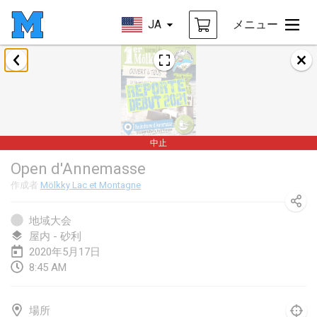
JA
メニュー
2020年1月
New Year's Throw Mölkky
2020年1月1日
|
チェコ
中止
Tournoi Mixte ASPTTOM
Open d'Annemasse
2020年1月11日
|
フランス
作成者
Mölkky Lac et Montagne
Morukku tama League
2020年1月12日
|
日本
地域大会
屋内 - 砂利
Ystävyysturnaus
2020年5月17日
8:45 AM
2020年1月18日
|
フィンランド
Individuel du Garo
場所