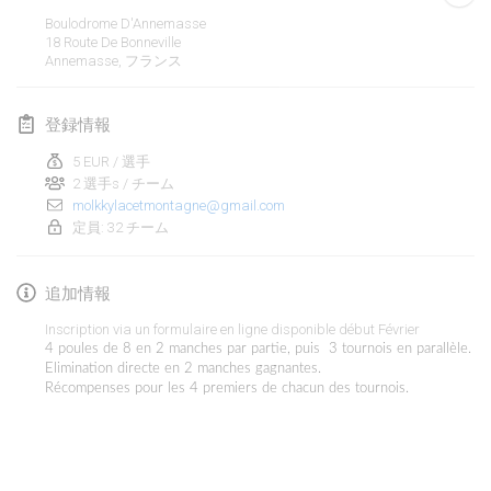
2020年1月19日
|
フランス
Boulodrome D'Annemasse
18 Route De Bonneville
Tournoi d'Hiver
Annemasse
,
フランス
2020年1月25日
|
フランス
登録情報
Tournoi de Mölkky - Lesfous Dubâtonvaigeois
2020年1月25日
|
フランス
5 EUR / 選手
2 選手s / チーム
molkkylacetmontagne@gmail.com
2020年2月
定員: 32 チーム
Open de l'Ourse
追加情報
2020年2月1日
|
ベルギー
Inscription via un formulaire en ligne disponible début Février
Möl'Krêpes
4 poules de 8 en 2 manches par partie, puis 3 tournois en parallèle.
Elimination directe en 2 manches gagnantes.
2020年2月1日
|
フランス
Récompenses pour les 4 premiers de chacun des tournois.
Liekki Cup
リストを表示
2020年2月1日
|
フィンランド
表示中
166
トーナメント
監修:
Mölkk Your World