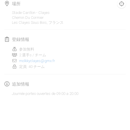
2020年1月19日
|
フランス
場所
Stade Carillon - Clayes
Tournoi d'Hiver
Chemin Du Cormier
2020年1月25日
|
フランス
Les Clayes Sous Bois
,
フランス
Tournoi de Mölkky - Lesfous Dubâtonvaigeois
登録情報
2020年1月25日
|
フランス
参加無料
2 選手s / チーム
2020年2月
molkkyclayes@gmx.fr
定員: 40 チーム
Open de l'Ourse
2020年2月1日
|
ベルギー
追加情報
Möl'Krêpes
Journée portes ouvertes de 09.00 a 20.00
2020年2月1日
|
フランス
Liekki Cup
リストを表示
2020年2月1日
|
フィンランド
表示中
166
トーナメント
監修:
Mölkk Your World