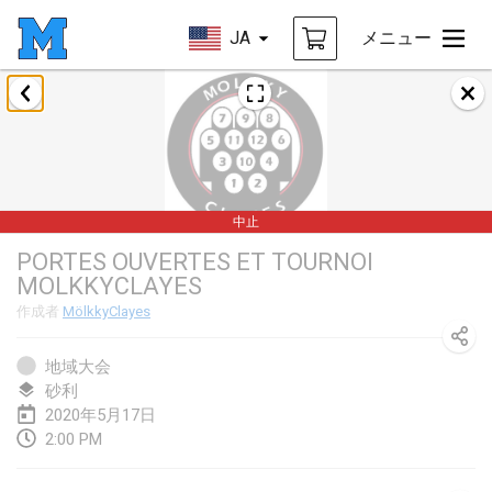
JA
メニュー
2020年1月
New Year's Throw Mölkky
2020年1月1日
|
チェコ
中止
Tournoi Mixte ASPTTOM
PORTES OUVERTES ET TOURNOI
2020年1月11日
|
フランス
MOLKKYCLAYES
Morukku tama League
作成者
MölkkyClayes
2020年1月12日
|
日本
地域大会
Ystävyysturnaus
砂利
2020年5月17日
2020年1月18日
|
フィンランド
2:00 PM
Individuel du Garo