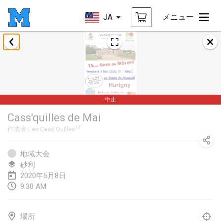
JA
メニュー
2020年1月
New Year's Throw Mölkky
2020年1月1日
|
チェコ
中止
Tournoi Mixte ASPTTOM
Cass'quilles de Mai
2020年1月11日
|
フランス
作成者
Les Cass'Quilles
Morukku tama League
2020年1月12日
|
日本
地域大会
砂利
Ystävyysturnaus
2020年5月8日
9:30 AM
2020年1月18日
|
フィンランド
Individuel du Garo
場所