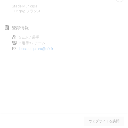
2020年1月19日
|
フランス
Stade Municipal
Hurigny
,
フランス
Tournoi d'Hiver
2020年1月25日
|
フランス
登録情報
Tournoi de Mölkky - Lesfous Dubâtonvaigeois
5 EUR / 選手
2020年1月25日
|
フランス
2 選手s / チーム
lescassquilles@sfr.fr
2020年2月
Open de l'Ourse
2020年2月1日
|
ベルギー
Möl'Krêpes
2020年2月1日
|
フランス
Liekki Cup
リストを表示
2020年2月1日
|
フィンランド
ウェブサイトを訪問
表示中
166
トーナメント
監修:
Mölkk Your World