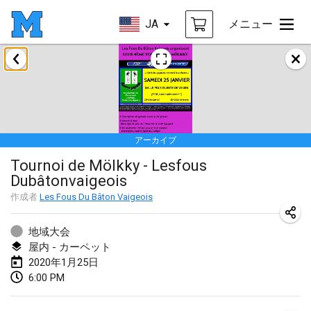
JA
メニュー
2020年1月
New Year's Throw Mölkky
2020年1月1日
|
チェコ
アーカイブ
Tournoi Mixte ASPTTOM
Tournoi de Mölkky - Lesfous
2020年1月11日
|
フランス
Dubâtonvaigeois
Morukku tama League
作成者
Les Fous Du Bâton Vaigeois
2020年1月12日
|
日本
地域大会
Ystävyysturnaus
屋内 - カーペット
2020年1月25日
2020年1月18日
|
フィンランド
6:00 PM
Individuel du Garo