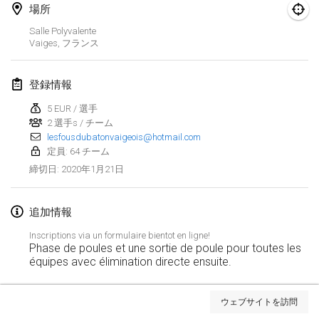
2020年1月19日
|
フランス
場所
Salle Polyvalente
Tournoi d'Hiver
Vaiges
,
フランス
2020年1月25日
|
フランス
登録情報
Tournoi de Mölkky - Lesfous Dubâtonvaigeois
2020年1月25日
|
フランス
5 EUR / 選手
2 選手s / チーム
lesfousdubatonvaigeois@hotmail.com
2020年2月
定員: 64 チーム
2020年1月21日
締切日
:
Open de l'Ourse
2020年2月1日
|
ベルギー
追加情報
Möl'Krêpes
Inscriptions via un formulaire bientot en ligne!
2020年2月1日
|
フランス
Phase de poules et une sortie de poule pour toutes les
équipes avec élimination directe ensuite.
Liekki Cup
リストを表示
2020年2月1日
|
フィンランド
ウェブサイトを訪問
表示中
166
トーナメント
監修:
Mölkk Your World