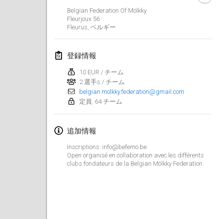
2020年1月19日
|
フランス
Belgian Federation Of Mölkky
Fleurjoux
56
Tournoi d'Hiver
Fleurus
,
ベルギー
2020年1月25日
|
フランス
登録情報
Tournoi de Mölkky - Lesfous Dubâtonvaigeois
2020年1月25日
|
フランス
10 EUR / チーム
2 選手s / チーム
belgian.molkky.federation@gmail.com
2020年2月
定員: 64 チーム
Open de l'Ourse
追加情報
2020年2月1日
|
ベルギー
Inscriptions: info@befemo.be
Möl'Krêpes
Open organisé en collaboration avec les différents
clubs fondateurs de la Belgian Mölkky Federation
2020年2月1日
|
フランス
Liekki Cup
2020年2月1日
|
フィンランド