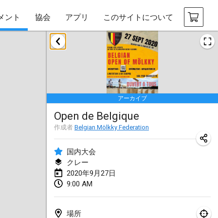
メント
協会
アプリ
このサイトについて
2020年1月
New Year's Throw Mölkky
2020年1月1日
|
チェコ
アーカイブ
Tournoi Mixte ASPTTOM
Open de Belgique
2020年1月11日
|
フランス
作成者
Belgian Mölkky Federation
Morukku tama League
2020年1月12日
|
日本
国内大会
クレー
Ystävyysturnaus
2020年9月27日
9:00 AM
2020年1月18日
|
フィンランド
Individuel du Garo
場所