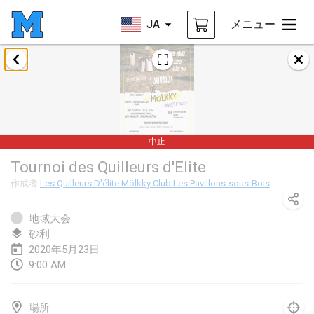
JA
メニュー
2020年1月
New Year's Throw Mölkky
2020年1月1日
|
チェコ
中止
Tournoi Mixte ASPTTOM
Tournoi des Quilleurs d'Elite
2020年1月11日
|
フランス
作成者
Les Quilleurs D'élite Mölkky Club Les Pavillons-sous-Bois
Morukku tama League
2020年1月12日
|
日本
地域大会
砂利
Ystävyysturnaus
2020年5月23日
9:00 AM
2020年1月18日
|
フィンランド
Individuel du Garo
場所