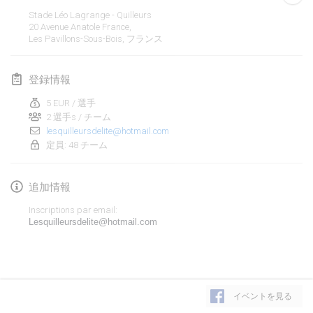
2020年1月19日
|
フランス
Stade Léo Lagrange - Quilleurs
20 Avenue Anatole France,
Tournoi d'Hiver
Les Pavillons-Sous-Bois
,
フランス
2020年1月25日
|
フランス
登録情報
Tournoi de Mölkky - Lesfous Dubâtonvaigeois
2020年1月25日
|
フランス
5 EUR / 選手
2 選手s / チーム
lesquilleursdelite@hotmail.com
2020年2月
定員: 48 チーム
Open de l'Ourse
追加情報
2020年2月1日
|
ベルギー
Inscriptions par email:
Möl'Krêpes
Lesquilleursdelite@hotmail.com
2020年2月1日
|
フランス
Liekki Cup
リストを表示
2020年2月1日
|
フィンランド
イベントを見る
表示中
166
トーナメント
監修:
Mölkk Your World