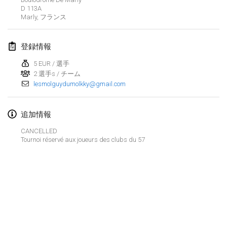
2020年1月19日
|
フランス
D 113A
Marly
,
フランス
Tournoi d'Hiver
2020年1月25日
|
フランス
登録情報
Tournoi de Mölkky - Lesfous Dubâtonvaigeois
5 EUR / 選手
2020年1月25日
2 選手s / チーム
|
フランス
lesmolguydumolkky@gmail.com
2020年2月
追加情報
Open de l'Ourse
CANCELLED
2020年2月1日
|
ベルギー
Tournoi réservé aux joueurs des clubs du 57
Möl'Krêpes
2020年2月1日
|
フランス
Liekki Cup
リストを表示
2020年2月1日
|
フィンランド
表示中
166
トーナメント
監修:
Mölkk Your World