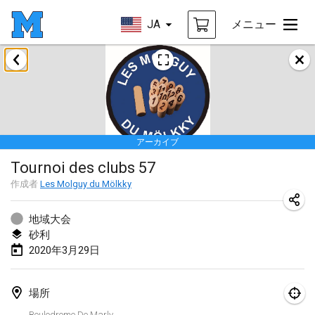
JA
メニュー
2020年1月
New Year's Throw Mölkky
2020年1月1日
|
チェコ
アーカイブ
Tournoi Mixte ASPTTOM
Tournoi des clubs 57
2020年1月11日
|
フランス
作成者
Les Molguy du Mölkky
Morukku tama League
2020年1月12日
|
日本
地域大会
砂利
Ystävyysturnaus
2020年3月29日
2020年1月18日
|
フィンランド
場所
Individuel du Garo
Boulodrome De Marly