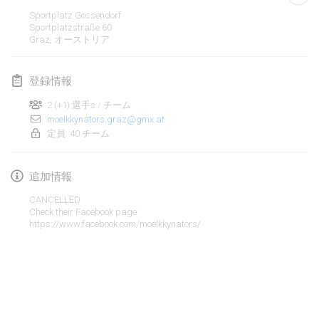
2020年1月19日
|
フランス
Sportplatz Gössendorf
Sportplatzstraße 60
Tournoi d'Hiver
Graz
,
オーストリア
2020年1月25日
|
フランス
登録情報
Tournoi de Mölkky - Lesfous Dubâtonvaigeois
2020年1月25日
|
フランス
2 (+1) 選手s / チーム
moelkkynators.graz@gmx.at
定員: 40 チーム
2020年2月
Open de l'Ourse
追加情報
2020年2月1日
|
ベルギー
CANCELLED
Check their Facebook page:
https://www.facebook.com/moelkkynators/
Möl'Krêpes
2020年2月1日
|
フランス
Liekki Cup
リストを表示
2020年2月1日
|
フィンランド
表示中
166
トーナメント
監修:
Mölkk Your World