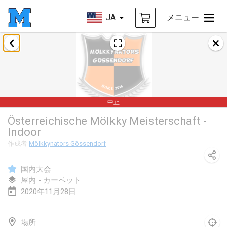
JA
メニュー
2020年1月
New Year's Throw Mölkky
2020年1月1日
|
チェコ
中止
Tournoi Mixte ASPTTOM
Österreichische Mölkky Meisterschaft -
2020年1月11日
|
フランス
Indoor
Morukku tama League
作成者
Mölkkynators Gössendorf
2020年1月12日
|
日本
国内大会
Ystävyysturnaus
屋内 - カーペット
2020年11月28日
2020年1月18日
|
フィンランド
Individuel du Garo
場所