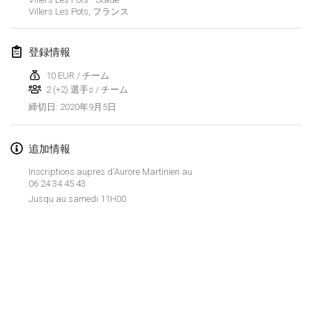
2020年1月19日
|
フランス
Villers Les Pots
,
フランス
Tournoi d'Hiver
登録情報
2020年1月25日
|
フランス
10 EUR / チーム
Tournoi de Mölkky - Lesfous Dubâtonvaigeois
2 (+2) 選手s / チーム
2020年1月25日
|
フランス
2020年9月5日
締切日
:
2020年2月
追加情報
Open de l'Ourse
Inscriptions aupres d'Aurore Martinien au
06 24 34 45 43
2020年2月1日
|
ベルギー
Jusqu au samedi 11H00
Möl'Krêpes
2020年2月1日
|
フランス
Liekki Cup
リストを表示
2020年2月1日
|
フィンランド
表示中
166
トーナメント
監修:
Mölkk Your World