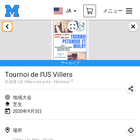
JA
メニュー
2020年1月
New Year's Throw Mölkky
2020年1月1日
|
チェコ
アーカイブ
Tournoi Mixte ASPTTOM
Tournoi de l'US Villers
2020年1月11日
|
フランス
作成者
US Villers les pots - féminine
Morukku tama League
2020年1月12日
|
日本
地域大会
芝生
Ystävyysturnaus
2020年9月5日
2020年1月18日
|
フィンランド
場所
Individuel du Garo
Villers Les Pots - Stade