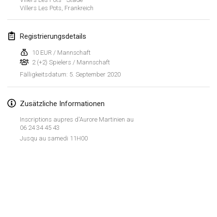
19. Jan. 2020
|
Frankreich
Villers Les Pots
,
Frankreich
Tournoi d'Hiver
Registrierungsdetails
25. Jan. 2020
|
Frankreich
10 EUR / Mannschaft
Tournoi de Mölkky - Lesfous Dubâtonvaigeois
2 (+2) Spielers / Mannschaft
25. Jan. 2020
|
Frankreich
5. September 2020
Fälligkeitsdatum
:
Februar 2020
Zusätzliche Informationen
Open de l'Ourse
Inscriptions aupres d'Aurore Martinien au
06 24 34 45 43
1. Feb. 2020
|
Belgien
Jusqu au samedi 11H00
Möl'Krêpes
1. Feb. 2020
|
Frankreich
Liekki Cup
Liste anzeigen
1. Feb. 2020
|
Finnland
166
Turnieren angezeigt
Kuratiert von
Mölkk Your World