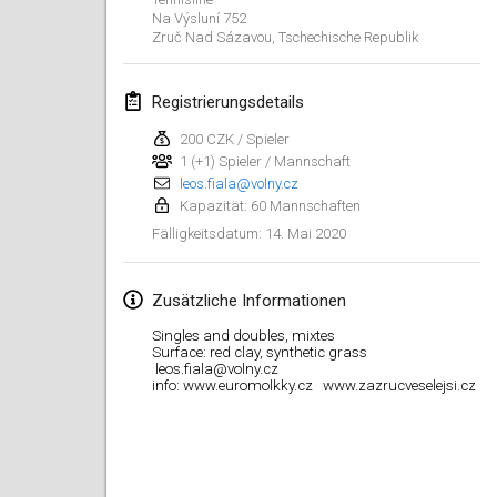
19. Jan. 2020
|
Frankreich
Na Výsluní 752
Zruč Nad Sázavou
,
Tschechische Republik
Tournoi d'Hiver
25. Jan. 2020
|
Frankreich
Registrierungsdetails
Tournoi de Mölkky - Lesfous Dubâtonvaigeois
200 CZK / Spieler
25. Jan. 2020
1 (+1) Spieler / Mannschaft
|
Frankreich
leos.fiala@volny.cz
Kapazität: 60 Mannschaften
Februar 2020
14. Mai 2020
Fälligkeitsdatum
:
Open de l'Ourse
1. Feb. 2020
|
Belgien
Zusätzliche Informationen
Singles and doubles, mixtes
Möl'Krêpes
Surface: red clay, synthetic grass
leos.fiala@volny.cz
1. Feb. 2020
|
Frankreich
info: www.euromolkky.cz www.zazrucveselejsi.cz
Liekki Cup
1. Feb. 2020
|
Finnland