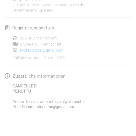
19. Jan. 2020
|
Frankreich
C. Garcia Lorca - Avda. Camino De Prado
Benalmadena
,
Spanien
Tournoi d'Hiver
25. Jan. 2020
|
Frankreich
Registrierungsdetails
Tournoi de Mölkky - Lesfous Dubâtonvaigeois
20 EUR / Mannschaft
25. Jan. 2020
2 Spielers / Mannschaft
|
Frankreich
Molkky.costa@gmail.com
8. April 2020
Fälligkeitsdatum
:
Februar 2020
Open de l'Ourse
Zusätzliche Informationen
1. Feb. 2020
|
Belgien
CANCELLED
PERUTTU
Möl'Krêpes
Antero Toivola: antero.toivola@elisanet.fi
1. Feb. 2020
|
Frankreich
Pete Nummi: ptnummi@gmail.com
Liekki Cup
Liste anzeigen
1. Feb. 2020
|
Finnland
166
Turnieren angezeigt
Kuratiert von
Mölkk Your World