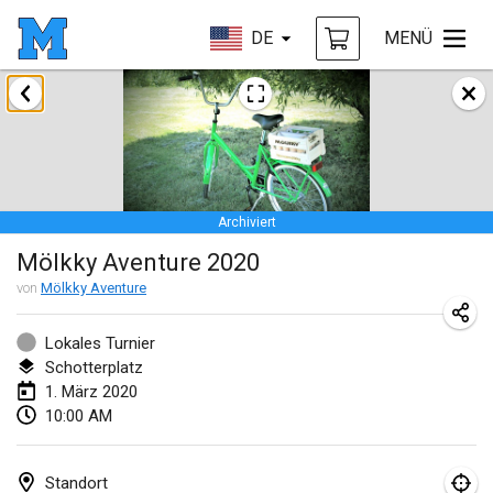
DE
MENÜ
Januar 2020
New Year's Throw Mölkky
1. Jan. 2020
|
Tschechische Republik
Archiviert
Tournoi Mixte ASPTTOM
Mölkky Aventure 2020
11. Jan. 2020
|
Frankreich
von
Mölkky Aventure
Morukku tama League
12. Jan. 2020
|
Japan
Lokales Turnier
Schotterplatz
Ystävyysturnaus
1. März 2020
10:00 AM
18. Jan. 2020
|
Finnland
Individuel du Garo
Standort