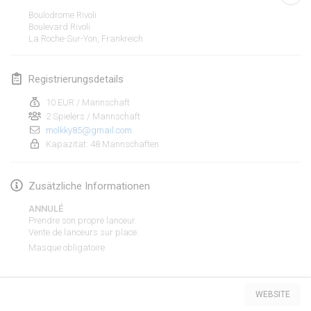
19. Jan. 2020
|
Frankreich
Boulodrome Rivoli
Boulevard Rivoli
Tournoi d'Hiver
La Roche-Sur-Yon
,
Frankreich
25. Jan. 2020
|
Frankreich
Registrierungsdetails
Tournoi de Mölkky - Lesfous Dubâtonvaigeois
25. Jan. 2020
|
Frankreich
10 EUR / Mannschaft
2 Spielers / Mannschaft
molkky85@gmail.com
Februar 2020
Kapazität: 48 Mannschaften
Open de l'Ourse
Zusätzliche Informationen
1. Feb. 2020
|
Belgien
ANNULÉ
Möl'Krêpes
Prendre son propre lanceur.
Vente de lanceurs sur place.
1. Feb. 2020
|
Frankreich
Masque obligatoire
Liekki Cup
Liste anzeigen
1. Feb. 2020
|
Finnland
WEBSITE
166
Turnieren angezeigt
Kuratiert von
Mölkk Your World