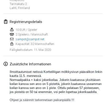
19. Jan. 2020
|
Frankreich
Tarinakatu
2
Lahti
,
Finnland
Tournoi d'Hiver
25. Jan. 2020
|
Frankreich
Registrierungsdetails
Tournoi de Mölkky - Lesfous Dubâtonvaigeois
10 EUR / Spieler
25. Jan. 2020
2 Spielers / Mannschaft
|
Frankreich
sampot@sampot.net
Kapazität: 32 Mannschaften
Februar 2020
11. Mai 2020
Fälligkeitsdatum
:
Open de l'Ourse
1. Feb. 2020
|
Belgien
Zusätzliche Informationen
Ilmoittautumiset netissä Kortteliliigan mölkkysivun päävalikon linkin 
Möl'Krêpes
kautta 11.5. mennessä.
Normaalipakka + kaksi jokerikeilaa. Jokerin kaatuessa yksittäisen 
1. Feb. 2020
|
Frankreich
keilan kanssa sen arvo on 5 pistettä, jokerin kaatuessa useamman 
keilan kanssa sen arvo on 1 piste. Ottelu pelataan 57 pisteeseen, 
jos pisteitä on 50 tai enemmän, voi pelin lopettaa jokerikaadolla. 
Liekki Cup
Liste anzeigen
1. Feb. 2020
|
Finnland
Ohjeet ja säännöt tarkennetaan paikanpäällä !!!
166
Turnieren angezeigt
Kuratiert von
Mölkk Your World