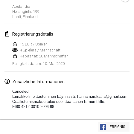
19. Jan. 2020
|
Frankreich
Apulandia
Helsingintie
199
Tournoi d'Hiver
Lahti
,
Finnland
25. Jan. 2020
|
Frankreich
Registrierungsdetails
Tournoi de Mölkky - Lesfous Dubâtonvaigeois
25. Jan. 2020
|
Frankreich
15 EUR / Spieler
4 Spielers / Mannschaft
Kapazität: 20 Mannschaften
Februar 2020
10. Mai 2020
Fälligkeitsdatum
:
Open de l'Ourse
1. Feb. 2020
|
Belgien
Zusätzliche Informationen
Canceled
Möl'Krêpes
Ennakkoilmoittautuminen käynnissä: hannamari.katila@gmail.com
Osallistumismaksu tulee suorittaa Lahen Elmun tilille:
1. Feb. 2020
|
Frankreich
FI80 4212 0010 2094 98. 
Liekki Cup
Liste anzeigen
1. Feb. 2020
|
Finnland
EREIGNIS
166
Turnieren angezeigt
Kuratiert von
Mölkk Your World