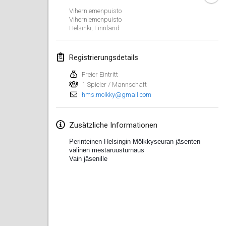
19. Jan. 2020
|
Frankreich
Viherniemenpuisto
Viherniemenpuisto
Tournoi d'Hiver
Helsinki
,
Finnland
25. Jan. 2020
|
Frankreich
Registrierungsdetails
Tournoi de Mölkky - Lesfous Dubâtonvaigeois
25. Jan. 2020
|
Frankreich
Freier Eintritt
1 Spieler / Mannschaft
hms.molkky@gmail.com
Februar 2020
Open de l'Ourse
Zusätzliche Informationen
1. Feb. 2020
|
Belgien
Perinteinen Helsingin Mölkkyseuran jäsenten 
välinen mestaruusturnaus
Vain jäsenille
Möl'Krêpes
1. Feb. 2020
|
Frankreich
Liekki Cup
1. Feb. 2020
|
Finnland