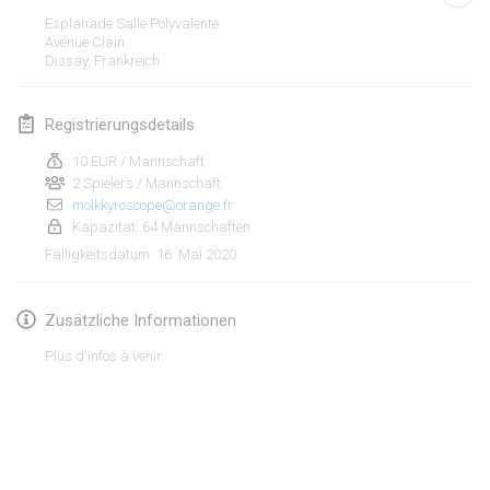
19. Jan. 2020
|
Frankreich
Esplanade Salle Polyvalente
Avenue Clain
Tournoi d'Hiver
Dissay
,
Frankreich
25. Jan. 2020
|
Frankreich
Registrierungsdetails
Tournoi de Mölkky - Lesfous Dubâtonvaigeois
25. Jan. 2020
|
Frankreich
10 EUR / Mannschaft
2 Spielers / Mannschaft
molkkyroscope@orange.fr
Februar 2020
Kapazität: 64 Mannschaften
16. Mai 2020
Fälligkeitsdatum
:
Open de l'Ourse
1. Feb. 2020
|
Belgien
Zusätzliche Informationen
Möl'Krêpes
Plus d'infos à venir
1. Feb. 2020
|
Frankreich
Liekki Cup
Liste anzeigen
1. Feb. 2020
|
Finnland
166
Turnieren angezeigt
Kuratiert von
Mölkk Your World