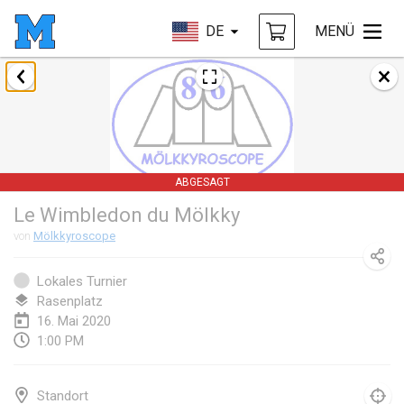
DE
MENÜ
Januar 2020
New Year's Throw Mölkky
1. Jan. 2020
|
Tschechische Republik
ABGESAGT
Tournoi Mixte ASPTTOM
Le Wimbledon du Mölkky
11. Jan. 2020
|
Frankreich
von
Mölkkyroscope
Morukku tama League
12. Jan. 2020
|
Japan
Lokales Turnier
Rasenplatz
Ystävyysturnaus
16. Mai 2020
1:00 PM
18. Jan. 2020
|
Finnland
Individuel du Garo
Standort