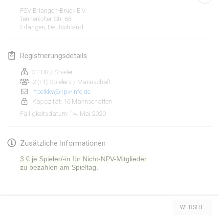
19. Jan. 2020
|
Frankreich
FSV Erlangen-Bruck E.V.
Tennenloher Str. 68
Tournoi d'Hiver
Erlangen
,
Deutschland
25. Jan. 2020
|
Frankreich
Registrierungsdetails
Tournoi de Mölkky - Lesfous Dubâtonvaigeois
25. Jan. 2020
|
Frankreich
3 EUR / Spieler
2 (+1) Spielers / Mannschaft
moelkky@npv-info.de
Februar 2020
Kapazität: 16 Mannschaften
14. Mai 2020
Fälligkeitsdatum
:
Open de l'Ourse
1. Feb. 2020
|
Belgien
Zusätzliche Informationen
Möl'Krêpes
3 € je Spieler/-in für Nicht-NPV-Mitglieder
1. Feb. 2020
|
Frankreich
zu bezahlen am Spieltag.
Liekki Cup
Liste anzeigen
1. Feb. 2020
|
Finnland
WEBSITE
166
Turnieren angezeigt
Kuratiert von
Mölkk Your World