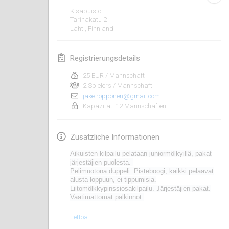
19. Jan. 2020
|
Frankreich
Kisapuisto
Tarinakatu
2
Tournoi d'Hiver
Lahti
,
Finnland
25. Jan. 2020
|
Frankreich
Registrierungsdetails
Tournoi de Mölkky - Lesfous Dubâtonvaigeois
25. Jan. 2020
|
Frankreich
25 EUR / Mannschaft
2 Spielers / Mannschaft
jake.ropponen@gmail.com
Februar 2020
Kapazität: 12 Mannschaften
Open de l'Ourse
Zusätzliche Informationen
1. Feb. 2020
|
Belgien
Aikuisten kilpailu pelataan
juniormölkyillä
, pakat
Möl'Krêpes
järjestäjien puolesta.
Pelimuotona duppeli.
Pisteboogi
, kaikki pelaavat
1. Feb. 2020
|
Frankreich
alusta loppuun,
ei tippumisia.
Liitomölkkypinssiosakilpailu. Järjestäjien pakat.
Vaatimattomat palkinnot.
Liekki Cup
1. Feb. 2020
|
Finnland
tiettoa