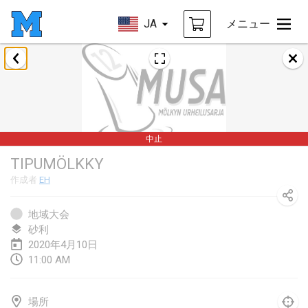
JA
メニュー
2020年1月
New Year's Throw Mölkky
2020年1月1日
|
チェコ
中止
Tournoi Mixte ASPTTOM
TIPUMÖLKKY
2020年1月11日
|
フランス
作成者
EH
Morukku tama League
2020年1月12日
|
日本
地域大会
砂利
Ystävyysturnaus
2020年4月10日
11:00 AM
2020年1月18日
|
フィンランド
Individuel du Garo
場所