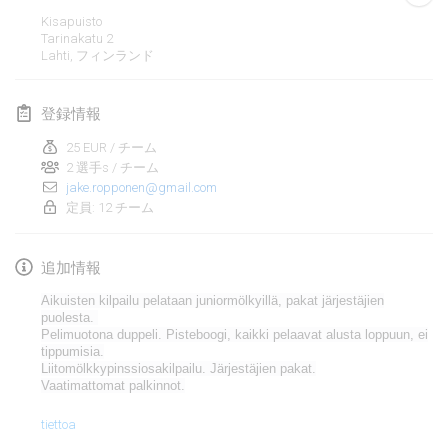
2020年1月19日
|
フランス
Kisapuisto
Tarinakatu
2
Tournoi d'Hiver
Lahti
,
フィンランド
2020年1月25日
|
フランス
登録情報
Tournoi de Mölkky - Lesfous Dubâtonvaigeois
2020年1月25日
|
フランス
25 EUR / チーム
2 選手s / チーム
jake.ropponen@gmail.com
2020年2月
定員: 12 チーム
Open de l'Ourse
追加情報
2020年2月1日
|
ベルギー
Aikuisten kilpailu pelataan
juniormölkyillä
, pakat järjestäjien
Möl'Krêpes
puolesta.
Pelimuotona duppeli.
Pisteboogi
, kaikki pelaavat alusta loppuun,
ei
2020年2月1日
|
フランス
tippumisia.
Liitomölkkypinssiosakilpailu. Järjestäjien pakat.
Vaatimattomat palkinnot.
Liekki Cup
リストを表示
2020年2月1日
|
フィンランド
tiettoa
表示中
166
トーナメント
監修:
Mölkk Your World