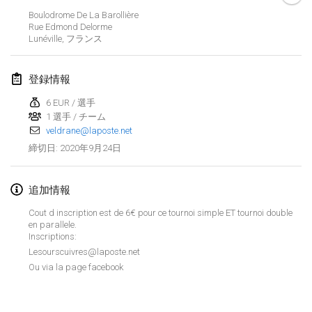
2020年1月19日
|
フランス
Boulodrome De La Barollière
Rue Edmond Delorme
Tournoi d'Hiver
Lunéville
,
フランス
2020年1月25日
|
フランス
登録情報
Tournoi de Mölkky - Lesfous Dubâtonvaigeois
2020年1月25日
|
フランス
6 EUR / 選手
1 選手 / チーム
veldrane@laposte.net
2020年2月
2020年9月24日
締切日
:
Open de l'Ourse
2020年2月1日
|
ベルギー
追加情報
Cout d inscription est de 6€ pour ce tournoi simple ET tournoi double
Möl'Krêpes
en parallele.
Inscriptions:
2020年2月1日
|
フランス
Lesourscuivres@laposte.net
Ou via la page facebook
Liekki Cup
リストを表示
2020年2月1日
|
フィンランド
表示中
166
トーナメント
監修:
Mölkk Your World