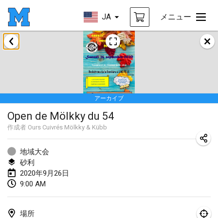
JA
メニュー
2020年1月
New Year's Throw Mölkky
2020年1月1日
|
チェコ
アーカイブ
Tournoi Mixte ASPTTOM
Open de Mölkky du 54
2020年1月11日
|
フランス
作成者
Ours Cuivrés Mölkky & Kübb
Morukku tama League
2020年1月12日
|
日本
地域大会
砂利
Ystävyysturnaus
2020年9月26日
9:00 AM
2020年1月18日
|
フィンランド
Individuel du Garo
場所