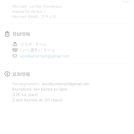
2020年1月19日
|
フランス
Mornant - Le Clos Fournereau
Avenue De Verdun
1
Tournoi d'Hiver
Mornant 69440
,
フランス
2020年1月25日
|
フランス
登録情報
Tournoi de Mölkky - Lesfous Dubâtonvaigeois
2020年1月25日
|
フランス
10 EUR / チーム
2 (+1) 選手s / チーム
asvolleymornant@gmail.com
2020年2月
Open de l'Ourse
追加情報
2020年2月1日
|
ベルギー
Renseignements:
asvolleymornant@gmail.com
Inscriptions: lien bientot en ligne
Möl'Krêpes
(12€ sur place)
2 mini tournois de 2H chacun
2020年2月1日
|
フランス
Liekki Cup
リストを表示
2020年2月1日
|
フィンランド
表示中
166
トーナメント
監修:
Mölkk Your World