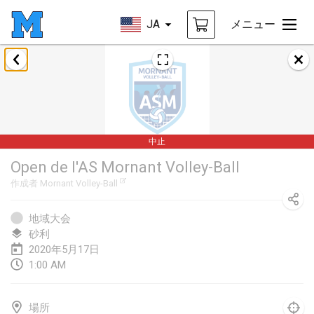
JA
メニュー
2020年1月
New Year's Throw Mölkky
2020年1月1日
|
チェコ
中止
Tournoi Mixte ASPTTOM
Open de l'AS Mornant Volley-Ball
2020年1月11日
|
フランス
作成者
Mornant Volley-Ball
Morukku tama League
2020年1月12日
|
日本
地域大会
砂利
Ystävyysturnaus
2020年5月17日
1:00 AM
2020年1月18日
|
フィンランド
Individuel du Garo
場所