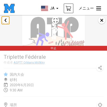
JA
メニュー
2020年1月
New Year's Throw Mölkky
2020年1月1日
|
チェコ
中止
Tournoi Mixte ASPTTOM
Triplette Fédérale
2020年1月11日
|
フランス
作成者
ASPTT Orléans Mölkky
Morukku tama League
2020年1月12日
|
日本
国内大会
砂利
Ystävyysturnaus
2020年6月20日
9:30 AM
2020年1月18日
|
フィンランド
Individuel du Garo
場所