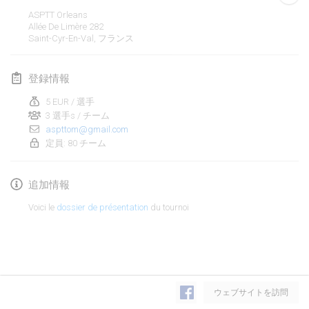
2020年1月19日
|
フランス
ASPTT Orleans
Allée De Limère
282
Tournoi d'Hiver
Saint-Cyr-En-Val
,
フランス
2020年1月25日
|
フランス
登録情報
Tournoi de Mölkky - Lesfous Dubâtonvaigeois
2020年1月25日
|
フランス
5 EUR / 選手
3 選手s / チーム
aspttom@gmail.com
2020年2月
定員: 80 チーム
Open de l'Ourse
追加情報
2020年2月1日
|
ベルギー
Voici le
dossier de présentation
du tournoi
Möl'Krêpes
2020年2月1日
|
フランス
Liekki Cup
リストを表示
2020年2月1日
|
フィンランド
ウェブサイトを訪問
表示中
166
トーナメント
監修:
Mölkk Your World