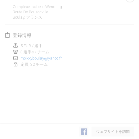
2020年1月19日
|
フランス
Complexe Isabelle Wendling
Route De Bouzonville
Tournoi d'Hiver
Boulay
,
フランス
2020年1月25日
|
フランス
登録情報
Tournoi de Mölkky - Lesfous Dubâtonvaigeois
2020年1月25日
|
フランス
5 EUR / 選手
3 選手s / チーム
molkkyboulay@yahoo.fr
2020年2月
定員: 32 チーム
Open de l'Ourse
2020年2月1日
|
ベルギー
Möl'Krêpes
2020年2月1日
|
フランス
Liekki Cup
リストを表示
2020年2月1日
|
フィンランド
ウェブサイトを訪問
表示中
166
トーナメント
監修:
Mölkk Your World