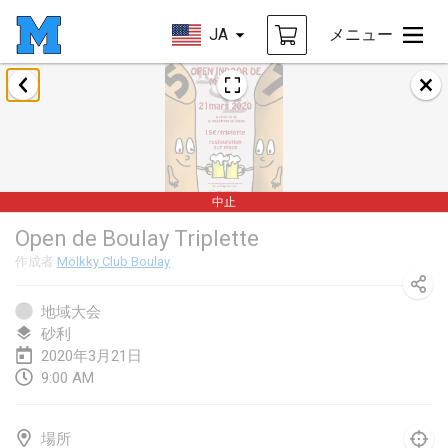
JA
メニュー
2020年1月
New Year's Throw Mölkky
2020年1月1日
|
チェコ
中止
Tournoi Mixte ASPTTOM
Open de Boulay Triplette
2020年1月11日
|
フランス
作成者
Mölkky Club Boulay
Morukku tama League
2020年1月12日
|
日本
地域大会
砂利
Ystävyysturnaus
2020年3月21日
9:00 AM
2020年1月18日
|
フィンランド
Individuel du Garo
場所