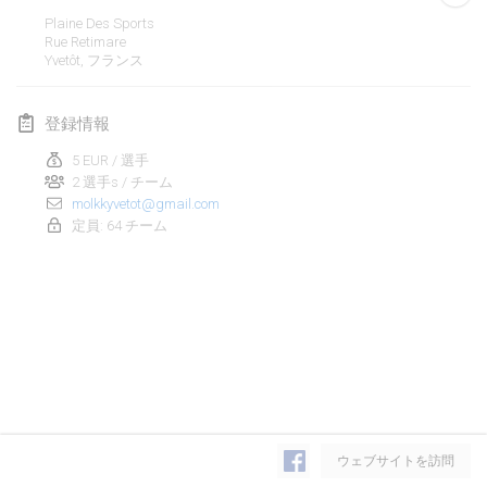
2020年1月19日
|
フランス
Plaine Des Sports
Rue Retimare
Tournoi d'Hiver
Yvetôt
,
フランス
2020年1月25日
|
フランス
登録情報
Tournoi de Mölkky - Lesfous Dubâtonvaigeois
2020年1月25日
|
フランス
5 EUR / 選手
2 選手s / チーム
molkkyvetot@gmail.com
2020年2月
定員: 64 チーム
Open de l'Ourse
2020年2月1日
|
ベルギー
Möl'Krêpes
2020年2月1日
|
フランス
Liekki Cup
リストを表示
2020年2月1日
|
フィンランド
ウェブサイトを訪問
表示中
166
トーナメント
監修:
Mölkk Your World