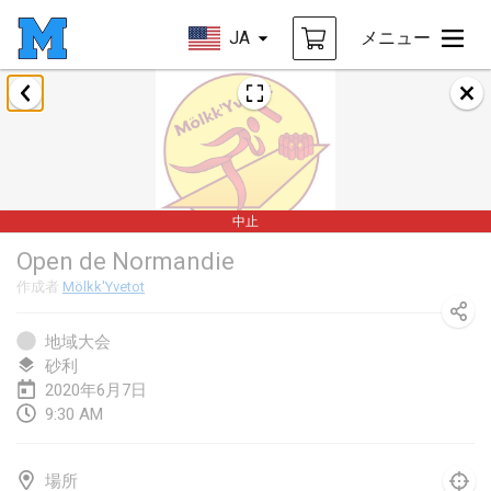
JA
メニュー
2020年1月
New Year's Throw Mölkky
2020年1月1日
|
チェコ
中止
Tournoi Mixte ASPTTOM
Open de Normandie
2020年1月11日
|
フランス
作成者
Mölkk'Yvetot
Morukku tama League
2020年1月12日
|
日本
地域大会
砂利
Ystävyysturnaus
2020年6月7日
9:30 AM
2020年1月18日
|
フィンランド
Individuel du Garo
場所