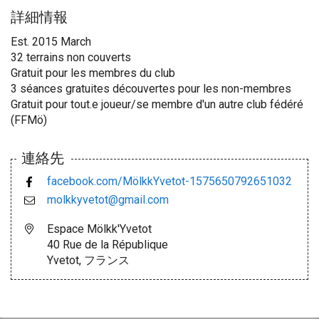
詳細情報
Est. 2015 March
32 terrains non couverts
Gratuit pour les membres du club
3 séances gratuites découvertes pour les non-membres
Gratuit pour tout.e joueur/se membre d'un autre club fédéré
(FFMö)
連絡先
facebook.com/MölkkYvetot-1575650792651032
molkkyvetot@gmail.com
Espace Mölkk'Yvetot
40 Rue de la République
Yvetot, フランス