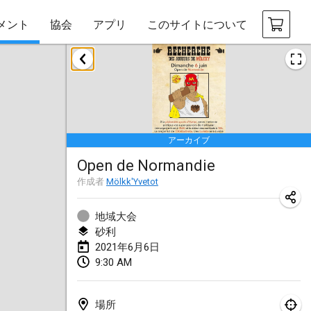
メント
協会
アプリ
このサイトについて
2021年2月
SM HalliMölkky - Finnish Championship
2021年2月13日
|
フィンランド
アーカイブ
Tournoi d'adresse "couvre feu"
Open de Normandie
2021年2月19日
|
フランス
作成者
Mölkk'Yvetot
Australian Finska Championship
2021年2月20日
|
オーストラリア
地域大会
砂利
2021年6月6日
2021年3月
9:30 AM
中止
Grand Prix de la Sarthe
2021年3月6日
|
フランス
場所