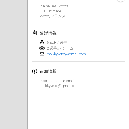
中止
Plaine Des Sports
Open de Boulay Triplette
Rue Retimare
2021年3月20日
|
フランス
Yvetôt
,
フランス
2021年4月
登録情報
5 EUR / 選手
Tournoi du printemps confiné
2 選手s / チーム
2021年4月9日
|
フランス
molkkyvetot@gmail.com
中止
Indoor de la CASAS
追加情報
2021年4月10日
|
フランス
Inscriptions par email
Halové MČR Trojnásobný - Czech Indoor Triple
molkkyvetot@gmail.com
2021年4月10日
|
チェコ
中止
Doublette du Molkkamis
2021年4月24日
|
ベルギー
中止
Individuel du Molkkamis