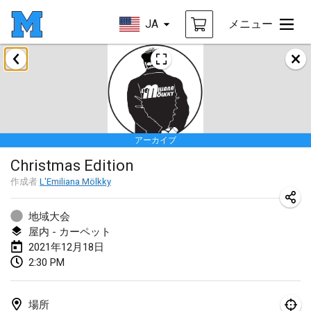
JA
メニュー
2021年2月
SM HalliMölkky - Finnish Championship
2021年2月13日
|
フィンランド
アーカイブ
Tournoi d'adresse "couvre feu"
Christmas Edition
2021年2月19日
|
フランス
作成者
L'Emiliana Mölkky
Australian Finska Championship
2021年2月20日
|
オーストラリア
地域大会
屋内 - カーペット
2021年12月18日
2021年3月
2:30 PM
中止
Grand Prix de la Sarthe
2021年3月6日
|
フランス
場所