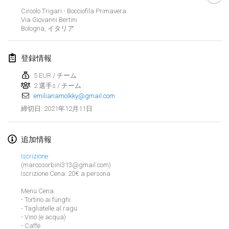
中止
Circolo Trigari - Bocciofila Primavera
Open de Boulay Triplette
Via Giovanni Bertini
2021年3月20日
|
フランス
Bologna
,
イタリア
2021年4月
登録情報
5 EUR / チーム
Tournoi du printemps confiné
2 選手s / チーム
2021年4月9日
|
フランス
emilianamolkky@gmail.com
中止
2021年12月11日
締切日
:
Indoor de la CASAS
2021年4月10日
|
フランス
追加情報
Halové MČR Trojnásobný - Czech Indoor Triple
Iscrizione
2021年4月10日
|
チェコ
(marcosorbini313@gmail.com)
Iscrizione Cena: 20€ a persona
中止
Doublette du Molkkamis
Menü Cena:
- Tortino ai fünghi
2021年4月24日
|
ベルギー
リストを表示
- Tagliatelle al ragü
- Vinö (e acqua)
中止
表示中
150
トーナメント
Individuel du Molkkamis
- Caffë
監修:
Mölkk Your World