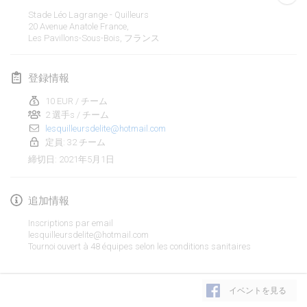
中止
Stade Léo Lagrange - Quilleurs
Open de Boulay Triplette
20 Avenue Anatole France,
2021年3月20日
|
フランス
Les Pavillons-Sous-Bois
,
フランス
2021年4月
登録情報
10 EUR / チーム
Tournoi du printemps confiné
2 選手s / チーム
2021年4月9日
|
フランス
lesquilleursdelite@hotmail.com
定員: 32 チーム
中止
Indoor de la CASAS
2021年5月1日
締切日
:
2021年4月10日
|
フランス
追加情報
Halové MČR Trojnásobný - Czech Indoor Triple
2021年4月10日
|
チェコ
Inscriptions par email
lesquilleursdelite@hotmail.com
中止
Tournoi ouvert à 48 équipes selon les conditions sanitaires
Doublette du Molkkamis
2021年4月24日
|
ベルギー
リストを表示
イベントを見る
中止
表示中
150
トーナメント
Individuel du Molkkamis
監修:
Mölkk Your World