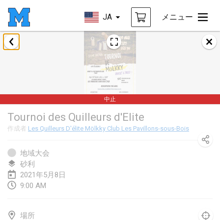
JA
メニュー
2021年2月
SM HalliMölkky - Finnish Championship
2021年2月13日
|
フィンランド
中止
Tournoi d'adresse "couvre feu"
Tournoi des Quilleurs d'Elite
2021年2月19日
|
フランス
作成者
Les Quilleurs D'élite Mölkky Club Les Pavillons-sous-Bois
Australian Finska Championship
2021年2月20日
|
オーストラリア
地域大会
砂利
2021年5月8日
2021年3月
9:00 AM
中止
Grand Prix de la Sarthe
2021年3月6日
|
フランス
場所