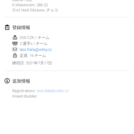
K Maloninám, 285 22
中止
Open de Boulay Triplette
Zruč Nad Sázavou
,
チェコ
2021年3月20日
|
フランス
登録情報
2021年4月
300 CZK / チーム
2 選手s / チーム
Tournoi du printemps confiné
leos.fiala@volny.cz
2021年4月9日
|
フランス
定員: 16 チーム
2021年7月17日
締切日
:
中止
Indoor de la CASAS
2021年4月10日
|
フランス
追加情報
Halové MČR Trojnásobný - Czech Indoor Triple
Registrations:
leos.fiala@volny.cz
2021年4月10日
|
チェコ
mixed doubles
中止
Doublette du Molkkamis
2021年4月24日
|
ベルギー
リストを表示
中止
表示中
150
トーナメント
Individuel du Molkkamis
監修:
Mölkk Your World