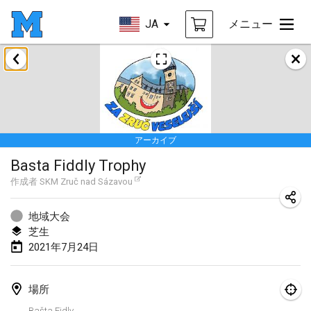
JA
メニュー
2021年2月
SM HalliMölkky - Finnish Championship
2021年2月13日
|
フィンランド
アーカイブ
Tournoi d'adresse "couvre feu"
Basta Fiddly Trophy
2021年2月19日
|
フランス
作成者
SKM Zruč nad Sázavou
Australian Finska Championship
2021年2月20日
|
オーストラリア
地域大会
芝生
2021年7月24日
2021年3月
中止
Grand Prix de la Sarthe
場所
2021年3月6日
|
フランス
Bašta Fidly