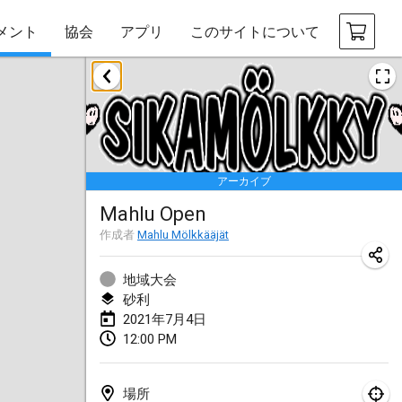
メント
協会
アプリ
このサイトについて
2021年2月
SM HalliMölkky - Finnish Championship
2021年2月13日
|
フィンランド
アーカイブ
Tournoi d'adresse "couvre feu"
Mahlu Open
2021年2月19日
|
フランス
作成者
Mahlu Mölkkääjät
Australian Finska Championship
2021年2月20日
|
オーストラリア
地域大会
砂利
2021年7月4日
2021年3月
12:00 PM
中止
Grand Prix de la Sarthe
2021年3月6日
|
フランス
場所