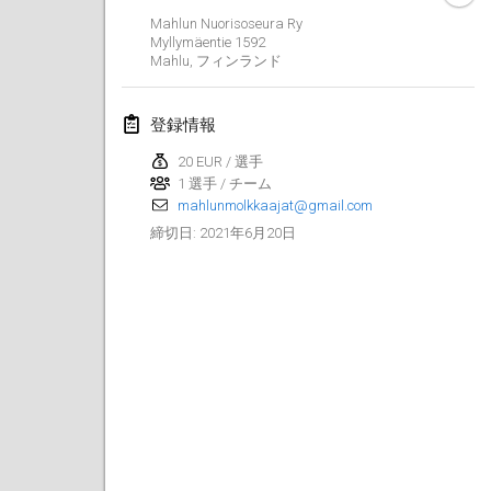
中止
Mahlun Nuorisoseura Ry
Open de Boulay Triplette
Myllymäentie 1592
2021年3月20日
|
フランス
Mahlu
,
フィンランド
2021年4月
登録情報
20 EUR / 選手
Tournoi du printemps confiné
1 選手 / チーム
2021年4月9日
|
フランス
mahlunmolkkaajat@gmail.com
中止
2021年6月20日
締切日
:
Indoor de la CASAS
2021年4月10日
|
フランス
Halové MČR Trojnásobný - Czech Indoor Triple
2021年4月10日
|
チェコ
中止
Doublette du Molkkamis
2021年4月24日
|
ベルギー
中止
Individuel du Molkkamis