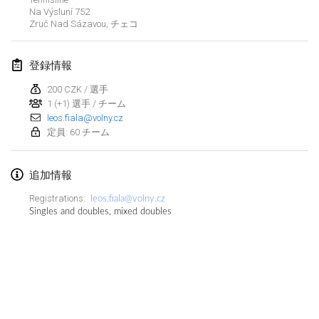
Na Výsluní 752
中止
Open de Boulay Triplette
Zruč Nad Sázavou
,
チェコ
2021年3月20日
|
フランス
登録情報
2021年4月
200 CZK / 選手
1 (+1) 選手 / チーム
Tournoi du printemps confiné
leos.fiala@volny.cz
2021年4月9日
|
フランス
定員: 60 チーム
中止
Indoor de la CASAS
追加情報
2021年4月10日
|
フランス
Registrations:
leos.fiala@volny.cz
Halové MČR Trojnásobný - Czech Indoor Triple
Singles and doubles, mixed doubles
2021年4月10日
|
チェコ
中止
Doublette du Molkkamis
2021年4月24日
|
ベルギー
リストを表示
中止
表示中
150
トーナメント
Individuel du Molkkamis
監修:
Mölkk Your World