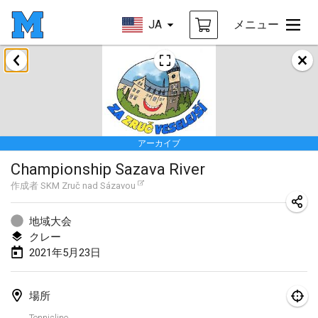
JA
メニュー
2021年2月
SM HalliMölkky - Finnish Championship
2021年2月13日
|
フィンランド
アーカイブ
Tournoi d'adresse "couvre feu"
Championship Sazava River
2021年2月19日
|
フランス
作成者
SKM Zruč nad Sázavou
Australian Finska Championship
2021年2月20日
|
オーストラリア
地域大会
クレー
2021年5月23日
2021年3月
中止
Grand Prix de la Sarthe
場所
2021年3月6日
|
フランス
Tennisline