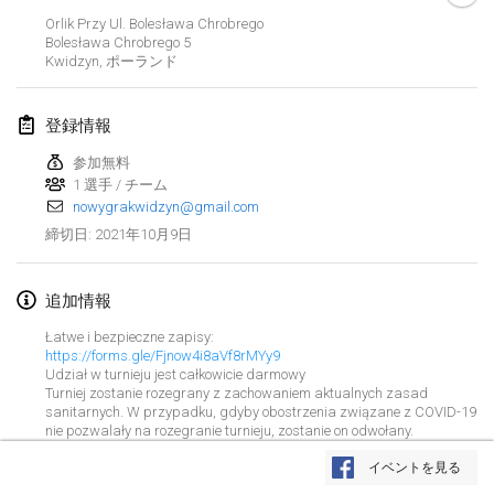
中止
Orlik Przy Ul. Bolesława Chrobrego
Open de Boulay Triplette
Bolesława Chrobrego
5
2021年3月20日
|
フランス
Kwidzyn
,
ポーランド
2021年4月
登録情報
参加無料
Tournoi du printemps confiné
1 選手 / チーム
2021年4月9日
|
フランス
nowygrakwidzyn@gmail.com
中止
2021年10月9日
締切日
:
Indoor de la CASAS
2021年4月10日
|
フランス
追加情報
Halové MČR Trojnásobný - Czech Indoor Triple
Łatwe i bezpieczne zapisy:
2021年4月10日
|
チェコ
https://forms.gle/Fjnow4i8aVf8rMYy9
Udział w turnieju jest całkowicie darmowy
中止
Turniej zostanie rozegrany z zachowaniem aktualnych zasad
Doublette du Molkkamis
sanitarnych. W przypadku, gdyby obostrzenia związane z COVID-19
nie pozwalały na rozegranie turnieju, zostanie on odwołany.
2021年4月24日
|
ベルギー
リストを表示
イベントを見る
中止
表示中
150
トーナメント
Individuel du Molkkamis
監修:
Mölkk Your World