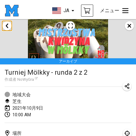
JA
メニュー
2021年2月
SM HalliMölkky - Finnish Championship
2021年2月13日
|
フィンランド
アーカイブ
Tournoi d'adresse "couvre feu"
Turniej Mölkky - runda 2 z 2
2021年2月19日
|
フランス
作成者
NoWyGra
Australian Finska Championship
2021年2月20日
|
オーストラリア
地域大会
芝生
2021年10月9日
2021年3月
10:00 AM
中止
Grand Prix de la Sarthe
2021年3月6日
|
フランス
場所