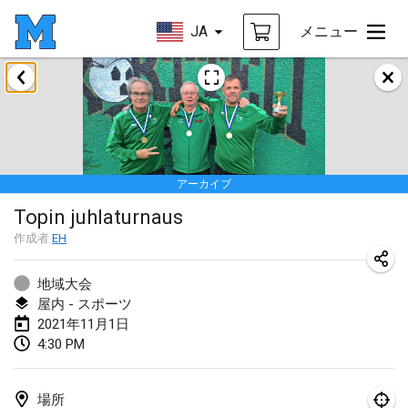
JA
メニュー
2021年2月
SM HalliMölkky - Finnish Championship
2021年2月13日
|
フィンランド
アーカイブ
Tournoi d'adresse "couvre feu"
Topin juhlaturnaus
2021年2月19日
|
フランス
作成者
EH
Australian Finska Championship
2021年2月20日
|
オーストラリア
地域大会
屋内 - スポーツ
2021年11月1日
2021年3月
4:30 PM
中止
Grand Prix de la Sarthe
2021年3月6日
|
フランス
場所