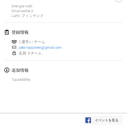
中止
Energia Halli
Open de Boulay Triplette
Ilmarisentie
3
2021年3月20日
|
フランス
Lahti
,
フィンランド
2021年4月
登録情報
2 選手s / チーム
Tournoi du printemps confiné
jake.ropponen@gmail.com
2021年4月9日
|
フランス
定員: 8 チーム
中止
Indoor de la CASAS
追加情報
2021年4月10日
|
フランス
TupaMölkky
Halové MČR Trojnásobný - Czech Indoor Triple
2021年4月10日
|
チェコ
中止
Doublette du Molkkamis
2021年4月24日
|
ベルギー
リストを表示
イベントを見る
中止
表示中
150
トーナメント
Individuel du Molkkamis
監修:
Mölkk Your World