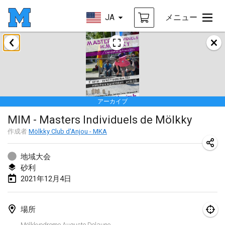
JA
メニュー
2021年2月
SM HalliMölkky - Finnish Championship
2021年2月13日
|
フィンランド
アーカイブ
Tournoi d'adresse "couvre feu"
MIM - Masters Individuels de Mölkky
2021年2月19日
|
フランス
作成者
Mölkky Club d'Anjou - MKA
Australian Finska Championship
2021年2月20日
|
オーストラリア
地域大会
砂利
2021年12月4日
2021年3月
中止
Grand Prix de la Sarthe
場所
2021年3月6日
|
フランス
Mölkkyodrome Auguste Delaune