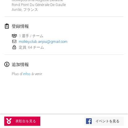
Rond Point Du Générale De Gaulle
中止
Open de Boulay Triplette
Avrillé
,
フランス
2021年3月20日
|
フランス
登録情報
2021年4月
1 選手 / チーム
molkky.club.anjou@gmail.com
Tournoi du printemps confiné
定員: 64 チーム
2021年4月9日
|
フランス
中止
Indoor de la CASAS
追加情報
2021年4月10日
|
フランス
Plus d'
infos
à venir
Halové MČR Trojnásobný - Czech Indoor Triple
2021年4月10日
|
チェコ
中止
Doublette du Molkkamis
2021年4月24日
|
ベルギー
リストを表示
表彰台を見る
イベントを見る
中止
表示中
150
トーナメント
Individuel du Molkkamis
監修:
Mölkk Your World