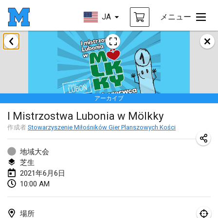
JA
メニュー
2021年2月
SM HalliMölkky - Finnish Championship
2021年2月13日
|
フィンランド
アーカイブ
Tournoi d'adresse "couvre feu"
I Mistrzostwa Lubonia w Mölkky
2021年2月19日
|
フランス
作成者
Stowarzyszenie Miłośników Gier Planszowych Kości
Australian Finska Championship
2021年2月20日
|
オーストラリア
地域大会
芝生
2021年6月6日
2021年3月
10:00 AM
中止
Grand Prix de la Sarthe
2021年3月6日
|
フランス
場所