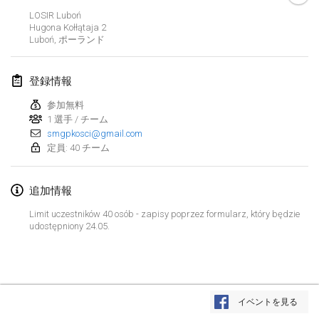
中止
LOSIR Luboń
Open de Boulay Triplette
Hugona Kołłątaja
2
2021年3月20日
|
フランス
Luboń
,
ポーランド
2021年4月
登録情報
参加無料
Tournoi du printemps confiné
1 選手 / チーム
2021年4月9日
|
フランス
smgpkosci@gmail.com
定員: 40 チーム
中止
Indoor de la CASAS
2021年4月10日
|
フランス
追加情報
Halové MČR Trojnásobný - Czech Indoor Triple
Limit uczestników 40 osób - zapisy poprzez formularz, który będzie
udostępniony 24.05.
2021年4月10日
|
チェコ
中止
Doublette du Molkkamis
2021年4月24日
|
ベルギー
リストを表示
イベントを見る
中止
表示中
150
トーナメント
Individuel du Molkkamis
監修:
Mölkk Your World