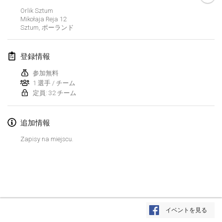
中止
Orlik Sztum
Open de Boulay Triplette
Mikołaja Reja
12
2021年3月20日
|
フランス
Sztum
,
ポーランド
2021年4月
登録情報
参加無料
Tournoi du printemps confiné
1 選手 / チーム
2021年4月9日
|
フランス
定員: 32 チーム
中止
Indoor de la CASAS
追加情報
2021年4月10日
|
フランス
Zapisy na miejscu.
Halové MČR Trojnásobný - Czech Indoor Triple
2021年4月10日
|
チェコ
中止
Doublette du Molkkamis
2021年4月24日
|
ベルギー
リストを表示
イベントを見る
中止
表示中
150
トーナメント
Individuel du Molkkamis
監修:
Mölkk Your World