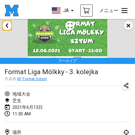
JA
メニュー
2021年2月
SM HalliMölkky - Finnish Championship
2021年2月13日
|
フィンランド
アーカイブ
Tournoi d'adresse "couvre feu"
Format Liga Mölkky - 3. kolejka
2021年2月19日
|
フランス
作成者
KF Format Sztum
Australian Finska Championship
2021年2月20日
|
オーストラリア
地域大会
芝生
2021年6月13日
2021年3月
11:30 AM
中止
Grand Prix de la Sarthe
2021年3月6日
|
フランス
場所