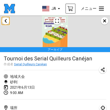
JA
メニュー
2021年2月
SM HalliMölkky - Finnish Championship
2021年2月13日
|
フィンランド
アーカイブ
Tournoi d'adresse "couvre feu"
Tournoi des Serial Quilleurs Canéjan
2021年2月19日
|
フランス
作成者
Serial Quilleurs Canéjan
Australian Finska Championship
2021年2月20日
|
オーストラリア
地域大会
砂利
2021年6月13日
2021年3月
9:00 AM
中止
Grand Prix de la Sarthe
2021年3月6日
|
フランス
場所