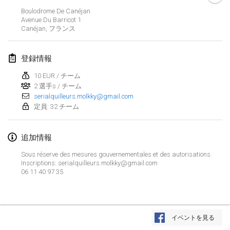
中止
Boulodrome De Canéjan
Open de Boulay Triplette
Avenue Du Barricot
1
2021年3月20日
|
フランス
Canéjan
,
フランス
2021年4月
登録情報
10 EUR / チーム
Tournoi du printemps confiné
2 選手s / チーム
2021年4月9日
|
フランス
serialquilleurs.molkky@gmail.com
定員: 32 チーム
中止
Indoor de la CASAS
2021年4月10日
|
フランス
追加情報
Halové MČR Trojnásobný - Czech Indoor Triple
Sous réserve des mesures gouvernementales et des autorisations.
Inscriptions: serialquilleurs.molkky@gmail.com
2021年4月10日
|
チェコ
06 11 40 97 35
中止
Doublette du Molkkamis
2021年4月24日
|
ベルギー
リストを表示
イベントを見る
中止
表示中
150
トーナメント
Individuel du Molkkamis
監修:
Mölkk Your World