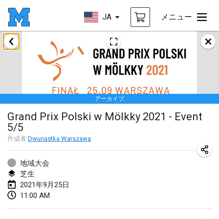
JA
メニュー
2021年2月
SM HalliMölkky - Finnish Championship
2021年2月13日
|
フィンランド
アーカイブ
Tournoi d'adresse "couvre feu"
Grand Prix Polski w Mölkky 2021 - Event
2021年2月19日
|
フランス
5/5
Australian Finska Championship
作成者
Dwunastka Warszawa
2021年2月20日
|
オーストラリア
地域大会
芝生
2021年3月
2021年9月25日
中止
11:00 AM
Grand Prix de la Sarthe
2021年3月6日
|
フランス