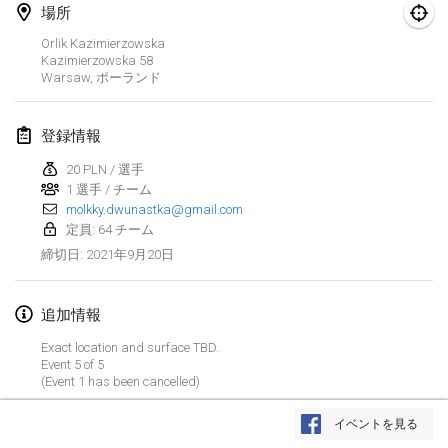
場所
中止
Open de Boulay Triplette
Orlik Kazimierzowska
2021年3月20日
|
フランス
Kazimierzowska
58
Warsaw
,
ポーランド
2021年4月
登録情報
Tournoi du printemps confiné
20 PLN / 選手
2021年4月9日
|
フランス
1 選手 / チーム
molkky.dwunastka@gmail.com
中止
Indoor de la CASAS
定員: 64 チーム
2021年4月10日
|
フランス
2021年9月20日
締切日
:
Halové MČR Trojnásobný - Czech Indoor Triple
追加情報
2021年4月10日
|
チェコ
Exact location and surface TBD.
中止
Event 5 of 5
Doublette du Molkkamis
(Event 1 has been cancelled)
2021年4月24日
|
ベルギー
リストを表示
イベントを見る
中止
表示中
150
トーナメント
Individuel du Molkkamis
監修:
Mölkk Your World