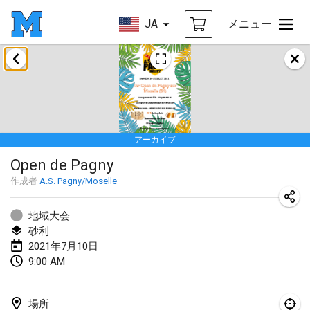
JA
メニュー
2021年2月
SM HalliMölkky - Finnish Championship
2021年2月13日
|
フィンランド
アーカイブ
Tournoi d'adresse "couvre feu"
Open de Pagny
2021年2月19日
|
フランス
作成者
A.S. Pagny/Moselle
Australian Finska Championship
2021年2月20日
|
オーストラリア
地域大会
砂利
2021年7月10日
2021年3月
9:00 AM
中止
Grand Prix de la Sarthe
2021年3月6日
|
フランス
場所