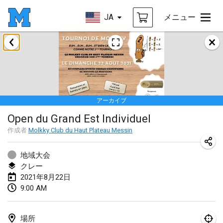
JA
メニュー
2021年2月
SM HalliMölkky - Finnish Championship
2021年2月13日
|
フィンランド
アーカイブ
Tournoi d'adresse "couvre feu"
Open du Grand Est Individuel
2021年2月19日
|
フランス
作成者
Molkky Club du Haut Plateau Messin
Australian Finska Championship
2021年2月20日
|
オーストラリア
地域大会
クレー
2021年8月22日
2021年3月
9:00 AM
中止
Grand Prix de la Sarthe
2021年3月6日
|
フランス
場所