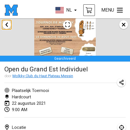
NL
MENU
februari 2021
SM HalliMölkky - Finnish Championship
13 feb. 2021
|
Finland
Gearchiveerd
Tournoi d'adresse "couvre feu"
Open du Grand Est Individuel
19 feb. 2021
|
Frankrijk
door
Molkky Club du Haut Plateau Messin
Australian Finska Championship
20 feb. 2021
|
Australië
Plaatselijk Toernooi
Hardcourt
22 augustus 2021
maart 2021
9:00 AM
GEANNULEERD
Grand Prix de la Sarthe
6 mrt. 2021
|
Frankrijk
Locatie