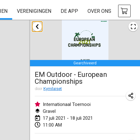
IEN
VERENIGINGEN
DE APP
OVER ONS
februari 2021
SM HalliMölkky - Finnish Championship
13 feb. 2021
|
Finland
Gearchiveerd
Tournoi d'adresse "couvre feu"
EM Outdoor - European
19 feb. 2021
|
Frankrijk
Championships
Australian Finska Championship
door
Kymilaiset
20 feb. 2021
|
Australië
Internationaal Toernooi
Gravel
maart 2021
17 juli 2021 - 18 juli 2021
GEANNULEERD
11:00 AM
Grand Prix de la Sarthe
6 mrt. 2021
|
Frankrijk