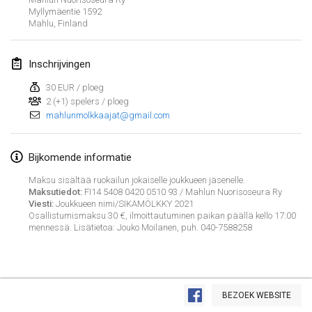
Myllymäentie 1592
GEANNULEERD
Open de Boulay Triplette
Mahlu
,
Finland
20 mrt. 2021
|
Frankrijk
Inschrijvingen
april 2021
30 EUR / ploeg
2 (+1) spelers / ploeg
Tournoi du printemps confiné
mahlunmolkkaajat@gmail.com
9 apr. 2021
|
Frankrijk
GEANNULEERD
Indoor de la CASAS
Bijkomende informatie
10 apr. 2021
|
Frankrijk
Maksu sisältää ruokailun jokaiselle joukkueen jäsenelle.
Maksutiedot:
FI14 5408 0420 0510 93 / Mahlun Nuorisoseura Ry
Viesti:
Joukkueen nimi/SIKAMÖLKKY 2021
Halové MČR Trojnásobný - Czech Indoor Triple
Osallistumismaksu 30 €, ilmoittautuminen paikan päällä kello 17:00
10 apr. 2021
|
Tsjechië
mennessä. Lisätietoa: Jouko Moilanen, puh. 040-7588258
GEANNULEERD
Doublette du Molkkamis
24 apr. 2021
|
België
Weergave lijst
BEZOEK WEBSITE
GEANNULEERD
150
tornooien weergegeven
Individuel du Molkkamis
Samengesteld door
Mölkk Your World