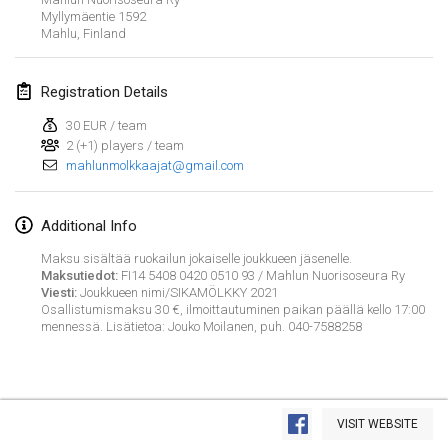
Myllymäentie 1592
CANCELLED
Open de Boulay Triplette
Mahlu
,
Finland
Mar 20, 2021
|
France
Registration Details
April 2021
30 EUR / team
2 (+1) players / team
Tournoi du printemps confiné
mahlunmolkkaajat@gmail.com
Apr 9, 2021
|
France
CANCELLED
Indoor de la CASAS
Additional Info
Apr 10, 2021
|
France
Maksu sisältää ruokailun jokaiselle joukkueen jäsenelle.
Maksutiedot:
FI14 5408 0420 0510 93 / Mahlun Nuorisoseura Ry
Viesti:
Joukkueen nimi/SIKAMÖLKKY 2021
Halové MČR Trojnásobný - Czech Indoor Triple
Osallistumismaksu 30 €, ilmoittautuminen paikan päällä kello 17:00
Apr 10, 2021
|
Czech Republic
mennessä. Lisätietoa: Jouko Moilanen, puh. 040-7588258
CANCELLED
Doublette du Molkkamis
Apr 24, 2021
|
Belgium
View list
VISIT WEBSITE
CANCELLED
Showing
150
tournaments
Individuel du Molkkamis
Curated by
Mölkk Your World