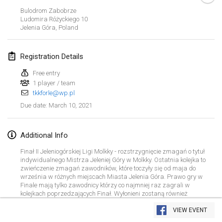
CANCELLED
Bulodrom Zabobrze
Open de Boulay Triplette
Ludomira Różyckiego
10
Mar 20, 2021
|
France
Jelenia Góra
,
Poland
April 2021
Registration Details
Free entry
Tournoi du printemps confiné
1 player / team
Apr 9, 2021
|
France
tkkforle@wp.pl
CANCELLED
March 10, 2021
Due date
:
Indoor de la CASAS
Apr 10, 2021
|
France
Additional Info
Halové MČR Trojnásobný - Czech Indoor Triple
Finał II Jeleniogórskiej Ligi Molkky - rozstrzygnięcie zmagań o tytuł
Apr 10, 2021
|
Czech Republic
indywidualnego Mistrza Jeleniej Góry w Molkky. Ostatnia kolejka to
zwieńczenie zmagań zawodników, które toczyły się od maja do
CANCELLED
września w różnych miejscach Miasta Jelenia Góra. Prawo gry w
Doublette du Molkkamis
Finale mają tylko zawodnicy którzy co najmniej raz zagrali w
kolejkach poprzedzających Finał. Wyłonieni zostaną również
Apr 24, 2021
|
Belgium
View list
triumfatorzy poszczególnych kategorii jak Senior 60+, Junior młodszy,
Junior, Młodzieżowiec, Kobiety, Debiutant Sezonu. Ostatnia kolejka
VIEW EVENT
CANCELLED
Showing
150
tournaments
Individuel du Molkkamis
jest też Turniejem o Statuetkę Zwycięzcy Grand Final III JLM 2021 i
Curated by
Mölkk Your World