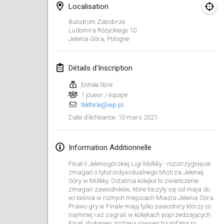
Localisation
ANNULÉ
Open de Boulay Triplette
Bulodrom Zabobrze
20 mars 2021
|
France
Ludomira Różyckiego
10
Jelenia Góra
,
Pologne
avril 2021
Détails d'Inscription
Tournoi du printemps confiné
Entrée libre
9 avr. 2021
|
France
1 joueur / équipe
tkkforle@wp.pl
ANNULÉ
Indoor de la CASAS
10 mars 2021
Date d'échéance
:
10 avr. 2021
|
France
Information Additionnelle
Halové MČR Trojnásobný - Czech Indoor Triple
10 avr. 2021
|
République tchèque
Finał II Jeleniogórskiej Ligi Molkky - rozstrzygnięcie
zmagań o tytuł indywidualnego Mistrza Jeleniej
ANNULÉ
Góry w Molkky. Ostatnia kolejka to zwieńczenie
Doublette du Molkkamis
zmagań zawodników, które toczyły się od maja do
24 avr. 2021
|
Belgique
września w różnych miejscach Miasta Jelenia Góra.
Prawo gry w Finale mają tylko zawodnicy którzy co
ANNULÉ
najmniej raz zagrali w kolejkach poprzedzających
Individuel du Molkkamis
Finał. Wyłonieni zostaną również triumfatorzy